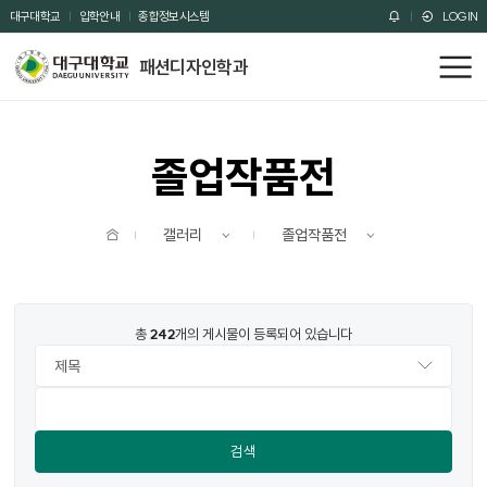
주메뉴 바로가기
본문 바로가기
대구대학교
입학안내
종합정보시스템
LOGIN
패션디자인학과
전
체
메
뉴
졸업작품전
홈
갤러리
졸업작품전
총
242
개의 게시물이 등록되어 있습니다
검색