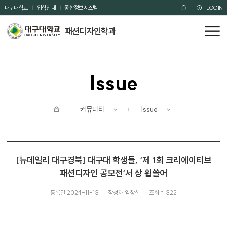
주메뉴 바로가기
본문 바로가기
대구대학교
입학안내
종합정보시스템
LOGIN
패션디자인학과
전
체
메
뉴
Issue
홈
커뮤니티
Issue
[뉴데일리 대구경북] 대구대 학생들, ‘제 1회 크리에이티브
패션디자인 공모전‘서 상 휩쓸어
등록일 2024-11-13
작성자 임창섭
조회수 322