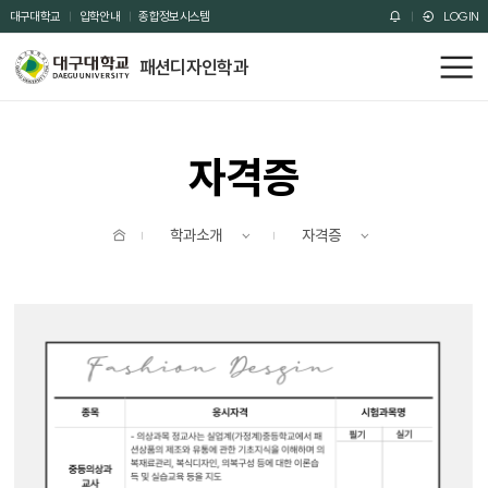
주메뉴 바로가기
본문 바로가기
대구대학교
입학안내
종합정보시스템
LOGIN
패션디자인학과
전
체
메
뉴
자격증
홈
학과소개
자격증